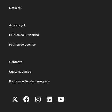
Noticias
Aviso Legal
Política de Privacidad
Política de cookies
Contacto
Únete al equipo
Política de Gestión Integrada
Se
Se
Se
Se
Se
abre
abre
abre
abre
abre