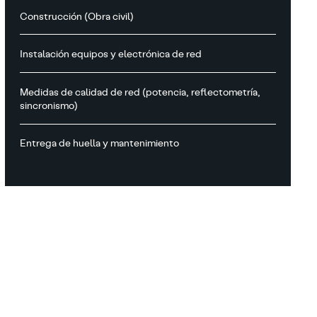
Construcción (Obra civil)
Instalación equipos y electrónica de red
Medidas de calidad de red (potencia, reflectometría,
sincronismo)
Entrega de huella y mantenimiento
PMO (Oficina de
dirección de
Proyectos)
Nuestra experiencia,
nos hace
posicionarnos al lado
de nuestros clientes,