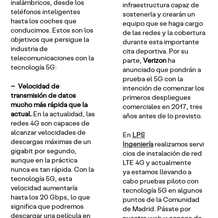
inalámbricos, desde los
infraestructura capaz de
teléfonos inteligentes
sostenerla y crearán un
hasta los coches que
equipo que se haga cargo
conducimos. Estos son los
de las redes y la cobertura
objetivos que persigue la
durante esta importante
industria de
cita deportiva. Por su
telecomunicaciones con la
parte,
Verizon
ha
tecnología 5G:
anunciado que pondrán a
prueba el 5G con la
– Velocidad de
intención de comenzar los
transmisión de datos
primeros despliegues
mucho más rápida que la
comerciales en 2017, tres
actual.
En la actualidad, las
años antes de lo previsto.
redes 4G son capaces de
alcanzar velocidades de
En
LPS
descargas máximas de un
Ingeniería
realizamos servi
gigabit por segundo,
cios de instalación de red
aunque en la práctica
LTE 4G y actualmente
nunca es tan rápida. Con la
ya estamos llevando a
tecnología 5G, esta
cabo pruebas piloto con
velocidad aumentaría
tecnología 5G en algunos
hasta los 20 Gbps, lo que
puntos de la Comunidad
significa que podremos
de Madrid. Pásate por
descargar una película en
nuestra
web
y conoce de