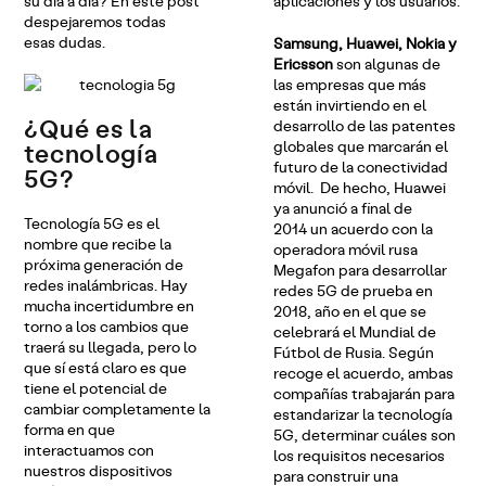
su día a día? En este post
aplicaciones y los usuarios.
despejaremos todas
esas dudas.
Samsung, Huawei, Nokia y
Ericsson
son algunas de
las empresas que más
están invirtiendo en el
¿Qué es la
desarrollo de las patentes
tecnología
globales que marcarán el
futuro de la conectividad
5G?
móvil. De hecho, Huawei
ya anunció a final de
Tecnología 5G es el
2014 un acuerdo con la
nombre que recibe la
operadora móvil rusa
próxima generación de
Megafon para desarrollar
redes inalámbricas. Hay
redes 5G de prueba en
mucha incertidumbre en
2018, año en el que se
torno a los cambios que
celebrará el Mundial de
traerá su llegada, pero lo
Fútbol de Rusia. Según
que sí está claro es que
recoge el acuerdo, ambas
tiene el potencial de
compañías trabajarán para
cambiar completamente la
estandarizar la tecnología
forma en que
5G, determinar cuáles son
interactuamos con
los requisitos necesarios
nuestros dispositivos
para construir una