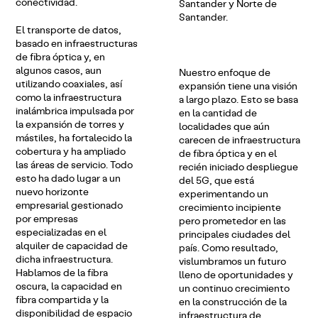
conectividad.
Santander y Norte de
Santander.
El transporte de datos,
basado en infraestructuras
de fibra óptica y, en
algunos casos, aun
Nuestro enfoque de
utilizando coaxiales, así
expansión tiene una visión
como la infraestructura
a largo plazo. Esto se basa
inalámbrica impulsada por
en la cantidad de
la expansión de torres y
localidades que aún
mástiles, ha fortalecido la
carecen de infraestructura
cobertura y ha ampliado
de fibra óptica y en el
las áreas de servicio. Todo
recién iniciado despliegue
esto ha dado lugar a un
del 5G, que está
nuevo horizonte
experimentando un
empresarial gestionado
crecimiento incipiente
por empresas
pero prometedor en las
especializadas en el
principales ciudades del
alquiler de capacidad de
país. Como resultado,
dicha infraestructura.
vislumbramos un futuro
Hablamos de la fibra
lleno de oportunidades y
oscura, la capacidad en
un continuo crecimiento
fibra compartida y la
en la construcción de la
disponibilidad de espacio
infraestructura de