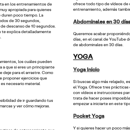
ofrece todo tipo de vídeos de 
ta en los entrenamientos de
entrenamiento, además también
s muy apropiada para quienes
 duren poco tiempo. La
iodos de 30 segundos,
Abdominales en 30 día
s de descanso de 10 segundos.
ón te explica detalladamente
Queremos acabar proponiéndoo
.
días, en el canal de YouTube de
de abdominales en 30 días.
YOGA
amientos, los cuáles pueden
a a que si eres un principiante
Yoga Inicio
 deje para el arrastre. Como
e proponer ejercicios que
Si buscas algo más relajado, es
o es necesario material
el Yoga. Ofrece tres prácticas 
con vídeos e instrucciones par
trata de hacer poses imposible
sibilidad de ir guardando tus
empezar a iniciarte en este tip
marcas y ver cómo mejoras.
Pocket Yoga
Y si quieres hacer un poco más