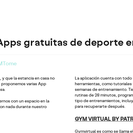
Clima de trabajo LPS Ingeniería
|
Corporativo
|
Team work LPS
pps gratuitas de deporte e
MTome
 y que la estancia en casa no
La aplicación cuenta con todo 
os proponemos varias App
herramientas, como tutoriales
sa.
semanas de entrenamiento. Tie
rutinas de 28 minutos, progra
tipo de entrenamientos, inclu
rnos con un espacio en la
para recuperarte después.
 con nada durante nuestro
GYM VIRTUAL BY PAT
Gymvirtual es como se llama e