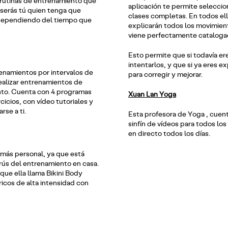
 rutinas de entrenamiento que
aplicación te permite seleccio
 serás tú quien tenga que
clases completas. En todos ell
s dependiendo del tiempo que
explicarán todos los movimien
viene perfectamente catalogad
Esto permite que si todavía e
intentarlos, y que si ya eres 
renamientos por intervalos de
para corregir y mejorar.
realizar entrenamientos de
nto. Cuenta con 4 programas
Xuan Lan Yoga
icios, con vídeo tutoriales y
rse a ti.
Esta profesora de Yoga , cuen
sinfín de vídeos para todos lo
en directo todos los días.
 más personal, ya que está
urús del entrenamiento en casa.
ue ella llama Bikini Body
icos de alta intensidad con