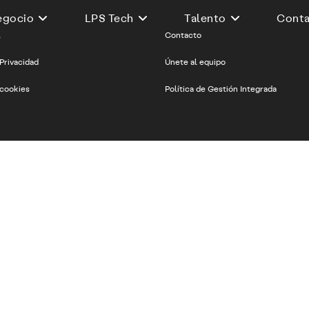
egocio
LPS Tech
Talento
Cont
l
Contacto
 Privacidad
Únete al equipo
 cookies
Política de Gestión Integrada