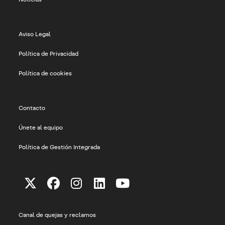
Aviso Legal
Política de Privacidad
Política de cookies
Contacto
Únete al equipo
Política de Gestión Integrada
Se
Se
Se
Se
Se
abre
abre
abre
abre
abre
Canal de quejas y reclamos
en
en
en
en
en