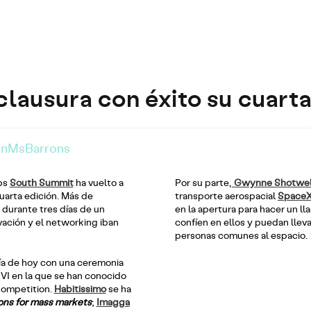
lausura con éxito su cuarta
inMsBarrons
ps
South Summit
ha vuelto a
Por su parte,
Gwynne Shotwel
uarta edición. Más de
transporte aerospacial
Space
 durante tres días de un
en la apertura para hacer un l
ovación y el networking iban
confíen en ellos y puedan lleva
personas comunes al espacio.
día de hoy con una ceremonia
 VI en la que se han conocido
Competition.
Habitissimo
se ha
ions for mass markets
;
Imagga