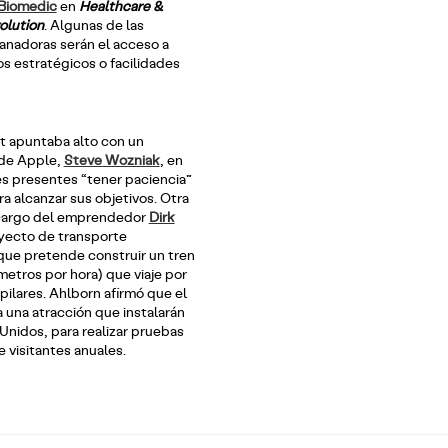
Biomedic
en
Healthcare &
olution
. Algunas de las
ganadoras serán el acceso a
os estratégicos o facilidades
t apuntaba alto con un
 de Apple,
Steve Wozniak
, en
 presentes “tener paciencia”
a alcanzar sus objetivos. Otra
a cargo del emprendedor
Dirk
yecto de transporte
 que pretende construir un tren
metros por hora) que viaje por
pilares. Ahlborn afirmó que el
a una atracción que instalarán
 Unidos, para realizar pruebas
e visitantes anuales.