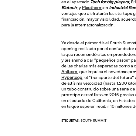
en el apartado
Tech for big players
;
S-
Biotech
; y
Plactherm
en
Industrial Rev
ventajas que disfrutarán las startups 
financiación, mayor visibilidad, acuerd
para la internacionalización.
Ya desde el primer día el South Summi
opening realizado por el confundador
la que recomendó a los emprendedores
y les animó a dar “pequeños pasos” par
de las charlas más esperadas corrió 
Ahlborn
, que impulsa el novedoso pro
Hyperloop
, el “transporte del futuro”
de altísima velocidad (hasta 1.200 kiló
un tubo construido sobre una serie de 
prototipo estará listo en 2016 gracias 
en el estado de California, en Estados
en la que esperan recibir 10 millones d
ETIQUETAS
:
SOUTH SUMMIT