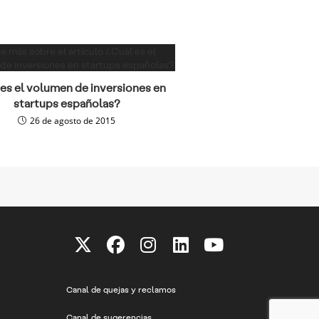
es el volumen de inversiones en
startups españolas?
26 de agosto de 2015
Se
Se
Se
Se
Se
abre
abre
abre
abre
abre
Canal de quejas y reclamos
en
en
en
en
en
una
una
una
una
una
Canal de sugerencias
nueva
nueva
nueva
nueva
nueva