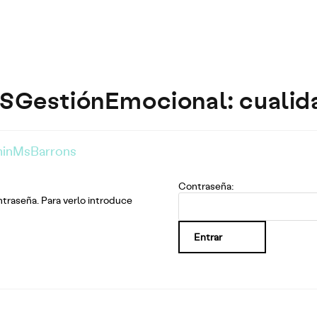
PSGestiónEmocional: cualid
inMsBarrons
Contraseña:
traseña. Para verlo introduce