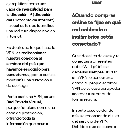
ejemplificar como una
c
apa de invisibilidad para
¿Cuando compras
la dirección IP
(
dirección
del Protocolo de Internet).
online te fijas en qué
La cual es la que identifica
red cableada o
una red o un dispositivo en
inalámbrica estás
Internet.
conectado?
Es decir que lo que hace la
VPN, es
redireccionar
Cuando sales de casa y te
nuestra conexión al
conectas a diferentes
servidor del país que
redes WIFI públicas,
hayamos escogido para
deberías siempre utilizar
conectarnos,
por lo cual se
una VPN, o conectarte
mostraría una dirección IP
desde tu propio servidor
de ese lugar.
VPN de tu casa para poder
acceder a internet de
Por lo cual una VPN, es una
forma segura.
Red Privada Virtual
,
porque funciona como una
En este caso es donde
capa de protección,
más se recomienda el uso
cifrando toda la
del servicio de VPN.
información que pasa a
Debido a que es cuando