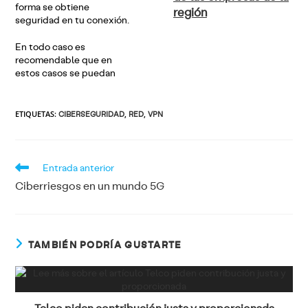
forma se obtiene
región
seguridad en tu conexión.
En todo caso es
recomendable que en
estos casos se puedan
ETIQUETAS
:
CIBERSEGURIDAD
,
RED
,
VPN
Leer
Entrada anterior
más
artículos
Ciberriesgos en un mundo 5G
TAMBIÉN PODRÍA GUSTARTE
Telco piden contribución justa y proporcionada