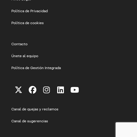
Política de Privacidad
Política de cookies
Contacto
Únete al equipo
Política de Gestión Integrada
Se
Se
Se
Se
Se
abre
abre
abre
abre
abre
Canal de quejas y reclamos
en
en
en
en
en
una
una
una
una
una
Canal de sugerencias
nueva
nueva
nueva
nueva
nueva
pestaña
pestaña
pestaña
pestaña
pestaña