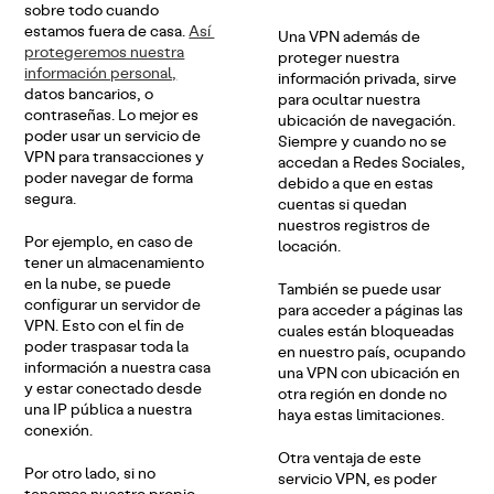
sobre todo cuando
estamos fuera de casa.
Así
Una VPN además de
protegeremos nuestra
proteger nuestra
información personal,
información privada, sirve
datos bancarios, o
para ocultar nuestra
contraseñas. Lo mejor es
ubicación de navegación.
poder usar un servicio de
Siempre y cuando no se
VPN para transacciones y
accedan a Redes Sociales,
poder navegar de forma
debido a que en estas
segura.
cuentas si quedan
nuestros registros de
Por ejemplo, en caso de
locación.
tener un almacenamiento
en la nube, se puede
También se puede usar
configurar un servidor de
para acceder a páginas las
VPN. Esto con el fin de
cuales están bloqueadas
poder traspasar toda la
en nuestro país, ocupando
información a nuestra casa
una VPN con ubicación en
y estar conectado desde
otra región en donde no
una IP pública a nuestra
haya estas limitaciones.
conexión.
Otra ventaja de este
Por otro lado, si no
servicio VPN, es poder
tenemos nuestro propio