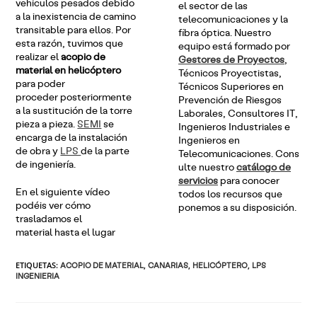
vehículos pesados debido
el sector de las
a la inexistencia de camino
telecomunicaciones y la
transitable para ellos. Por
fibra óptica. Nuestro
esta razón, tuvimos que
equipo está formado por
realizar el
acopio de
Gestores de Proyectos
,
material en helicóptero
Técnicos Proyectistas,
para poder
Técnicos Superiores en
proceder posteriormente
Prevención de Riesgos
a la sustitución de la torre
Laborales, Consultores IT,
pieza a pieza.
SEMI
se
Ingenieros Industriales e
encarga de la instalación
Ingenieros en
de obra y
LPS
de la parte
Telecomunicaciones. Cons
de ingeniería.
ulte nuestro
catálogo de
servicios
para conocer
En el siguiente vídeo
todos los recursos que
podéis ver cómo
ponemos a su disposición.
trasladamos el
material hasta el lugar
ETIQUETAS
:
ACOPIO DE MATERIAL
,
CANARIAS
,
HELICÓPTERO
,
LPS
INGENIERIA