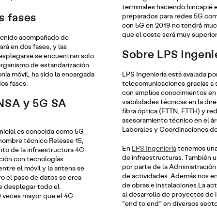
terminales haciendo hincapié e
s fases
preparados para redes 5G comp
con 5G en 2019 no tendrá much
que el coste será muy superior
 venido acompañado de
rá en dos fases, y las
Sobre LPS Ingeni
esplegarse se encuentran solo
organismo de estandarización
onía móvil, ha sido la encargada
LPS Ingeniería está avalada por
dos fases:
telecomunicaciones gracias a 
con amplios conocimientos en 
 NSA y 5G SA
viabilidades técnicas en la dir
fibra óptica (FTTN, FTTH) y red
asesoramiento técnico en el á
Laborales y Coordinaciones de
inicial es conocida como 5G
nombre técnico Release 15,
En
LPS Ingeniería
tenemos una 
o de la infraestructura 4G.
de infraestructuras. También u
ción con tecnologías
por parte de la Administración 
entre el móvil y la antena se
de actividades. Además nos en
o el paso de datos se crea
de obras e instalaciones.La act
e desplegar todo el
al desarrollo de proyectos de 
0 veces mayor que el 4G
“end to end” en diversos secto