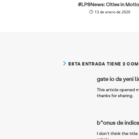
#LPSNews: Cities in Moti
13 de enero de 2020
ESTA ENTRADA TIENE 2 CO
gate io da yeni l
This article opened m
thanks for sharing.
b^onus de indic
I don’t think the tit