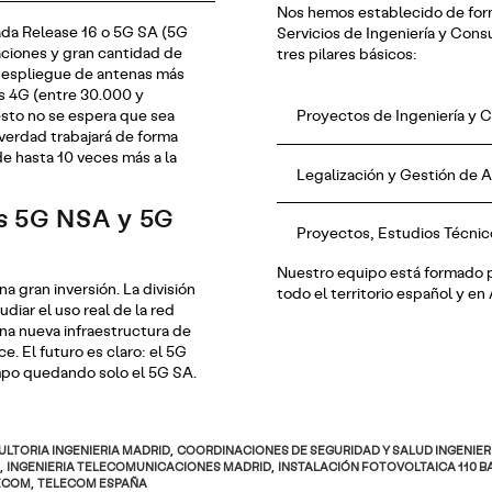
Nos hemos establecido de for
ada Release 16 o 5G SA (5G
Servicios de Ingeniería y Cons
aciones y gran cantidad de
tres pilares básicos:
despliegue de antenas más
es 4G (entre 30.000 y
sto no se espera que sea
Proyectos de Ingeniería y C
verdad trabajará de forma
e hasta 10 veces más a la
Legalización y Gestión de A
es 5G NSA y 5G
Proyectos, Estudios Técnic
Nuestro equipo está formado po
 gran inversión. La división
todo el territorio español y en
diar el uso real de la red
una nueva infraestructura de
. El futuro es claro: el 5G
mpo quedando solo el 5G SA.
LTORIA INGENIERIA MADRID
,
COORDINACIONES DE SEGURIDAD Y SALUD INGENIER
,
INGENIERIA TELECOMUNICACIONES MADRID
,
INSTALACIÓN FOTOVOLTAICA 110 B
ECOM
,
TELECOM ESPAÑA