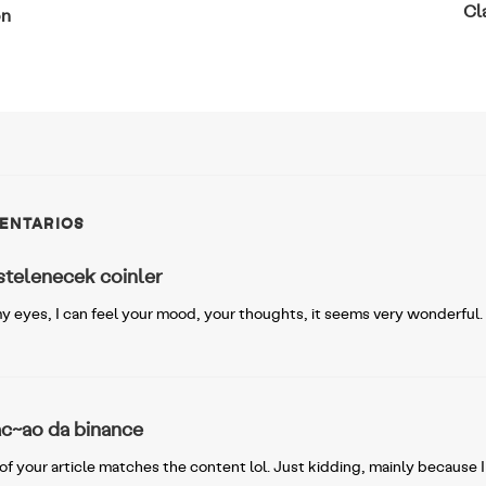
Cl
on
MENTARIOS
istelenecek coinler
y eyes, I can feel your mood, your thoughts, it seems very wonderful. I 
ac~ao da binance
le of your article matches the content lol. Just kidding, mainly because