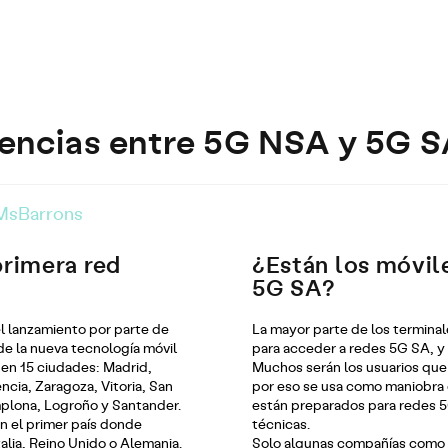
rencias entre 5G NSA y 5G 
MsBarrons
primera red
¿Están los móvil
5G SA?
el lanzamiento por parte de
La mayor parte de los termina
de la nueva tecnología móvil
para acceder a redes 5G SA, 
 en 15 ciudades: Madrid,
Muchos serán los usuarios que
encia, Zaragoza, Vitoria, San
por eso se usa como maniobra 
mplona, Logroño y Santander.
están preparados para redes 5G
n el primer país donde
técnicas.
alia, Reino Unido o Alemania.
Solo algunas compañías como