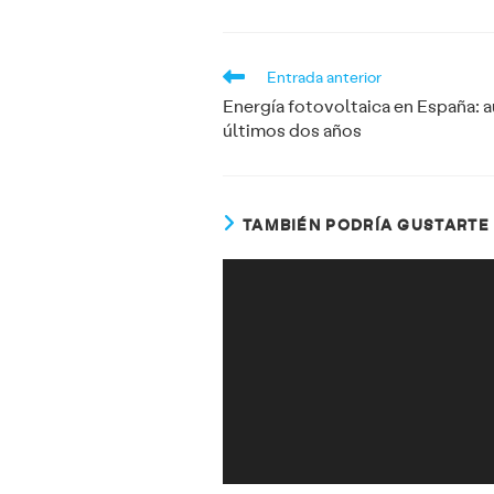
Leer
Entrada anterior
más
artículos
Energía fotovoltaica en España: 
últimos dos años
TAMBIÉN PODRÍA GUSTARTE