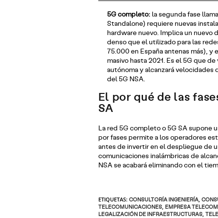
5G completo:
la segunda fase llam
Standalone) requiere nuevas instal
hardware nuevo. Implica un nuevo 
denso que el utilizado para las red
75.000 en España antenas más), y e
masivo hasta 2021. Es el 5G que de 
autónoma y alcanzará velocidades d
del 5G NSA.
El por qué de las fas
SA
La red 5G completo o 5G SA supone una
por fases permite a los operadores estu
antes de invertir en el despliegue de 
comunicaciones inalámbricas de alcance
NSA se acabará eliminando con el tie
ETIQUETAS
:
CONSULTORÍA INGENIERÍA
,
CONSU
TELECOMUNICACIONES
,
EMPRESA TELECOM
LEGALIZACIÓN DE INFRAESTRUCTURAS
,
TEL