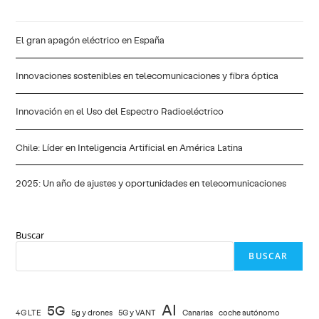
Energía
Solar:
Estaciones
Espaciales
El gran apagón eléctrico en España
Innovaciones sostenibles en telecomunicaciones y fibra óptica
Innovación en el Uso del Espectro Radioeléctrico
Chile: Líder en Inteligencia Artificial en América Latina
2025: Un año de ajustes y oportunidades en telecomunicaciones
Buscar
BUSCAR
AI
5G
4G LTE
5g y drones
5G y VANT
Canarias
coche autónomo