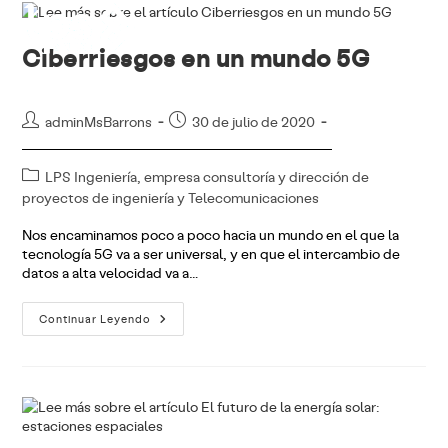
Ir
al
contenido
Ciberriesgos en un mundo 5G
Autor
Publicación
adminMsBarrons
30 de julio de 2020
de
de
la
la
Categoría
LPS Ingeniería, empresa consultoría y dirección de
entrada:
entrada:
de
proyectos de ingeniería y Telecomunicaciones
la
Nos encaminamos poco a poco hacia un mundo en el que la
entrada:
tecnología 5G va a ser universal, y en que el intercambio de
datos a alta velocidad va a…
Ciberriesgos
Continuar Leyendo
En
Un
Mundo
5G