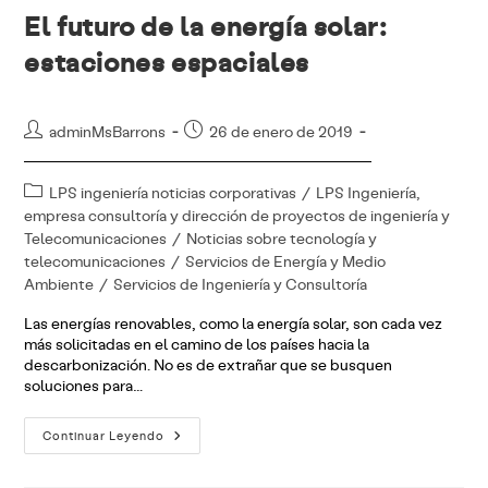
El futuro de la energía solar:
estaciones espaciales
Autor
Publicación
adminMsBarrons
26 de enero de 2019
de
de
la
la
Categoría
LPS ingeniería noticias corporativas
/
LPS Ingeniería,
entrada:
entrada:
de
empresa consultoría y dirección de proyectos de ingeniería y
la
Telecomunicaciones
/
Noticias sobre tecnología y
entrada:
telecomunicaciones
/
Servicios de Energía y Medio
Ambiente
/
Servicios de Ingeniería y Consultoría
Las energías renovables, como la energía solar, son cada vez
más solicitadas en el camino de los países hacia la
descarbonización. No es de extrañar que se busquen
soluciones para…
El
Continuar Leyendo
Futuro
De
La