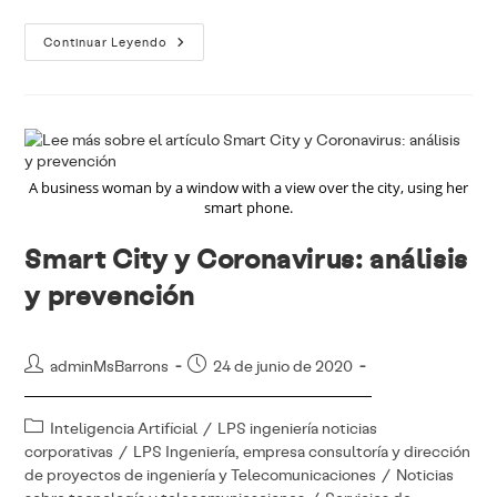
5G
Continuar Leyendo
Y
Zonas
Rurales
A business woman by a window with a view over the city, using her
smart phone.
Smart City y Coronavirus: análisis
y prevención
Autor
Publicación
adminMsBarrons
24 de junio de 2020
de
de
la
la
Categoría
Inteligencia Artificial
/
LPS ingeniería noticias
entrada:
entrada:
de
corporativas
/
LPS Ingeniería, empresa consultoría y dirección
la
de proyectos de ingeniería y Telecomunicaciones
/
Noticias
entrada: