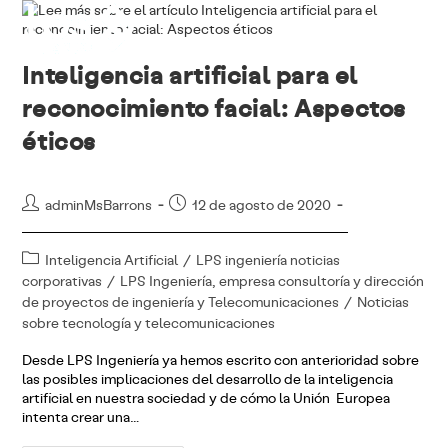
Ir
al
contenido
Inteligencia artificial para el
reconocimiento facial: Aspectos
éticos
Autor
Publicación
adminMsBarrons
12 de agosto de 2020
de
de
la
la
Categoría
Inteligencia Artificial
/
LPS ingeniería noticias
entrada:
entrada:
de
corporativas
/
LPS Ingeniería, empresa consultoría y dirección
la
de proyectos de ingeniería y Telecomunicaciones
/
Noticias
entrada:
sobre tecnología y telecomunicaciones
Desde LPS Ingeniería ya hemos escrito con anterioridad sobre
las posibles implicaciones del desarrollo de la inteligencia
artificial en nuestra sociedad y de cómo la Unión Europea
intenta crear una…