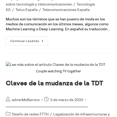
entrada:
sobre tecnología y telecomunicaciones
/
Tecnología
5G
/
Telco España
/
Telecomunicaciones España
Muchos son los términos que se han puesto de moda en los
medios de comunicación en los últimos meses, algunos como
Machine Learning o Deep Learning. En español su traducción…
Inteligencia
Continuar Leyendo
Artificial
Y
Aprendizaje
Automático
Couple watching TV together
Claves de la mudanza de la TDT
Autor
Publicación
adminMsBarrons
3 de marzo de 2020
de
de
la
la
Categoría
Diseño de redes FTTH
/
Legalización de infraestructuras y
entrada:
entrada: