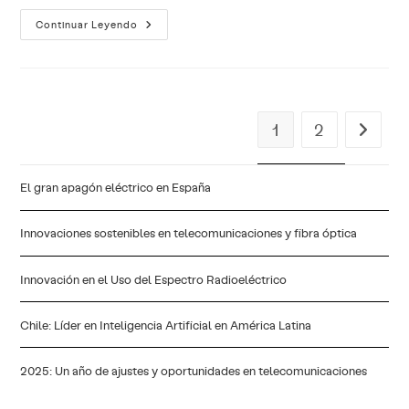
¿Qué
Continuar Leyendo
Es
Open
AI?:
Inteligencia
Artificial
En
Beneficio
De
1
2
Ir a la p
La
Comunidad
El gran apagón eléctrico en España
Innovaciones sostenibles en telecomunicaciones y fibra óptica
Innovación en el Uso del Espectro Radioeléctrico
Chile: Líder en Inteligencia Artificial en América Latina
2025: Un año de ajustes y oportunidades en telecomunicaciones