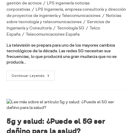
de
gestión de activos
/
LPS ingeniería noticias
la
corporativas
/
LPS Ingeniería, empresa consultoría y dirección
entrada:
de proyectos de ingeniería y Telecomunicaciones
/
Noticias
sobre tecnología y telecomunicaciones
/
Servicios de
Ingeniería y Consultoría
/
Tecnología 5G
/
Telco
España
/
Telecomunicaciones España
La televisión se prepara para uno de los mayores cambios
tecnológicos de la década. Las redes 5G necesitan sus
frecuencias, lo que producirá una gran mudanza que no se
producía…
Claves
Continuar Leyendo
De
La
Mudanza
De
La
TDT
5g y salud: ¿Puede el 5G ser
dañino para la salud?