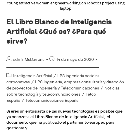
Young attractive woman engineer working on robotics project using
laptop
El Libro Blanco de Inteligencia
Artificial ¿Qué es? ¿Para qué
sirve?
Autor
Publicación
adminMsBarrons
14 de mayo de 2020
de
de
la
la
Categoría
Inteligencia Artificial
/
LPS ingeniería noticias
entrada:
entrada:
de
corporativas
/
LPS Ingeniería, empresa consultoría y dirección
la
de proyectos de ingeniería y Telecomunicaciones
/
Noticias
entrada:
sobre tecnología y telecomunicaciones
/
Telco
España
/
Telecomunicaciones España
Si eres un entusiasta de las nuevas tecnologías es posible que
ya conozcas el Libro Blanco de Inteligencia Artificial, el
documento que ha publicado el parlamento europeo para
gestionar y…