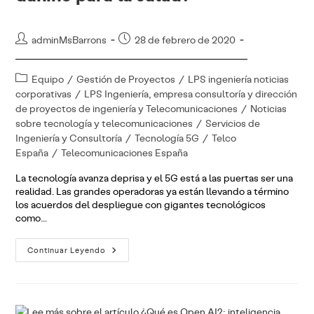
Autor
Publicación
adminMsBarrons
28 de febrero de 2020
de
de
la
la
Categoría
Equipo
/
Gestión de Proyectos
/
LPS ingeniería noticias
entrada:
entrada:
de
corporativas
/
LPS Ingeniería, empresa consultoría y dirección
la
de proyectos de ingeniería y Telecomunicaciones
/
Noticias
entrada:
sobre tecnología y telecomunicaciones
/
Servicios de
Ingeniería y Consultoría
/
Tecnología 5G
/
Telco
España
/
Telecomunicaciones España
La tecnología avanza deprisa y el 5G está a las puertas ser una
realidad. Las grandes operadoras ya están llevando a término
los acuerdos del despliegue con gigantes tecnológicos
como…
5g
Continuar Leyendo
Y
Salud:
¿Puede
El
5G
Ser