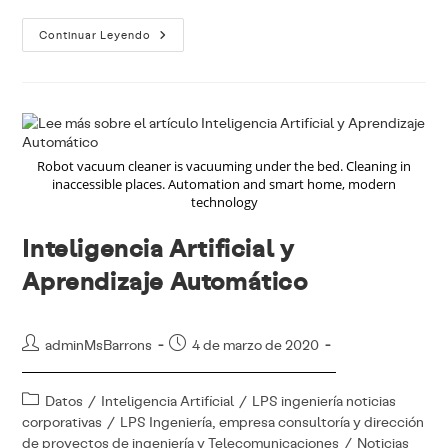
El
Continuar Leyendo
Libro
Blanco
De
Inteligencia
Artificial
¿Qué
Es?
¿Para
Qué
Robot vacuum cleaner is vacuuming under the bed. Cleaning in
Sirve?
inaccessible places. Automation and smart home, modern
technology
Inteligencia Artificial y
Aprendizaje Automático
Autor
Publicación
adminMsBarrons
4 de marzo de 2020
de
de
la
la
Categoría
Datos
/
Inteligencia Artificial
/
LPS ingeniería noticias
entrada:
entrada:
de
corporativas
/
LPS Ingeniería, empresa consultoría y dirección
la
de proyectos de ingeniería y Telecomunicaciones
/
Noticias