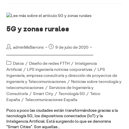
Mundo
5G
5G y zonas rurales
Autor
Publicación
adminMsBarrons
9 de julio de 2020
de
de
la
la
Categoría
Datos
/
Diseño de redes FTTH
/
Inteligencia
entrada:
entrada:
de
Artificial
/
LPS ingeniería noticias corporativas
/
LPS
la
Ingeniería, empresa consultoría y dirección de proyectos de
entrada:
ingeniería y Telecomunicaciones
/
Noticias sobre tecnología y
telecomunicaciones
/
Servicios de Ingeniería y
Consultoría
/
Smart City
/
Tecnología 5G
/
Telco
España
/
Telecomunicaciones España
Poco a poco las ciudades están transformándose gracias a la
tecnología 5G, los dispositivos conectados (IoT) y la
Inteligencia Artificial. Está surgiendo lo que se denomina
"Smart Cities". Son aquellas…