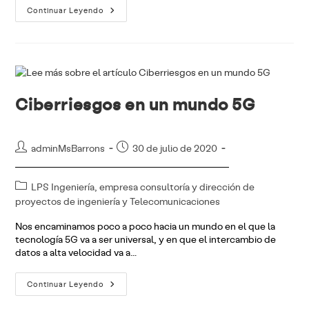
Inteligencia
Continuar Leyendo
Artificial
Para
El
Reconocimiento
Facial:
Aspectos
Éticos
Ciberriesgos en un mundo 5G
Autor
Publicación
adminMsBarrons
30 de julio de 2020
de
de
la
la
Categoría
LPS Ingeniería, empresa consultoría y dirección de
entrada:
entrada:
de
proyectos de ingeniería y Telecomunicaciones
la
Nos encaminamos poco a poco hacia un mundo en el que la
entrada:
tecnología 5G va a ser universal, y en que el intercambio de
datos a alta velocidad va a…
Ciberriesgos
Continuar Leyendo
En
Un