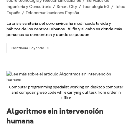
sobre tecnología y telecomunicaciones
/
Servicios de
Ingeniería y Consultoría
/
Smart City
/
Tecnología 5G
/
Telco
España
/
Telecomunicaciones España
La crisis sanitaria del coronavirus ha modificado la vida y
hábitos de los centros urbanos. Al fin y al cabo es donde más
personas se concentran y donde se pueden…
Smart
Continuar Leyendo
City
Y
Coronavirus:
Análisis
Y
Prevención
Computer programming specialist working on desktop computer
and composing web code while carrying out task from order in
office
Algoritmos sin intervención
humana