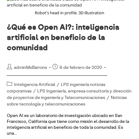
Dañino
Para
La
Robot's head in profile. 3D illustration
Salud?
¿Qué es Open AI?: inteligencia
artificial en beneficio de la
comunidad
Autor
Publicación
adminMsBarrons
6 de febrero de 2020
de
de
la
la
Categoría
Inteligencia Artificial
/
LPS ingeniería noticias
entrada:
entrada:
de
corporativas
/
LPS Ingeniería, empresa consultoría y dirección
la
de proyectos de ingeniería y Telecomunicaciones
/
Noticias
entrada:
sobre tecnología y telecomunicaciones
Open AI es un laboratorio de investigación ubicado en San
Francisco, California que tiene como misión el desarrollo de la
inteligencia artificial en beneficio de toda la comunidad. Es
una…