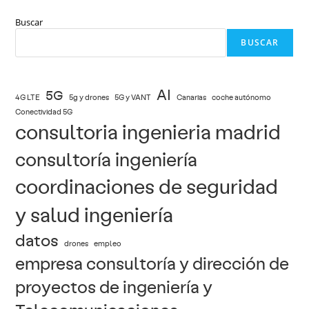
Buscar
BUSCAR
AI
5G
4G LTE
5g y drones
5G y VANT
Canarias
coche autónomo
Conectividad 5G
consultoria ingenieria madrid
consultoría ingeniería
coordinaciones de seguridad
y salud ingeniería
datos
drones
empleo
empresa consultoría y dirección de
proyectos de ingeniería y