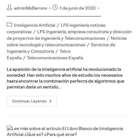
Autor
Publicación
adminMsBarrons
1 de junio de 2020
de
de
la
la
Categoría
Inteligencia Artificial
/
LPS ingeniería noticias
entrada:
entrada:
de
corporativas
/
LPS Ingeniería, empresa consultoría y dirección
la
de proyectos de ingeniería y Telecomunicaciones
/
Noticias
entrada:
sobre tecnología y telecomunicaciones
/
Servicios de
Ingeniería y Consultoría
/
Telco
España
/
Telecomunicaciones España
La aparición de la inteligencia artificial ha revolucionado la
sociedad. Han sido muchos años de estudio los necesarios
hasta encontrar la combinación perfecta de algoritmos que
permitan darle un sentido…
Algoritmos
Continuar Leyendo
Sin
Intervención
Humana