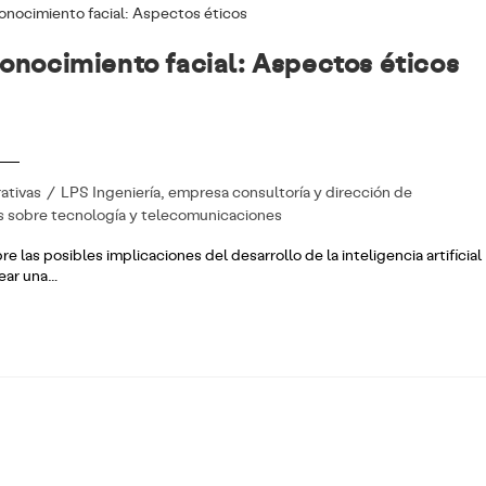
egocio
LPS Tech
Talento
Cont
econocimiento facial: Aspectos éticos
rativas
/
LPS Ingeniería, empresa consultoría y dirección de
s sobre tecnología y telecomunicaciones
 las posibles implicaciones del desarrollo de la inteligencia artificial
ear una…