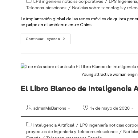
Categoría
LPS ingeniería noticias corporativas
/
LPS Ingeniería
entrada:
entrada:
de
Telecomunicaciones
/
Noticias sobre tecnología y tel
la
La implantación global de las redes móviles de quinta gener
entrada:
se palpa en el ambiente entre China…
Desmontando
Continuar Leyendo
Fake
News:
5g
Y
Coronavirus
Young attractive woman engine
El Libro Blanco de Inteligencia A
Autor
Publicación
adminMsBarrons
14 de mayo de 2020
de
de
la
la
Categoría
Inteligencia Artificial
/
LPS ingeniería noticias corpo
entrada:
entrada:
de
proyectos de ingeniería y Telecomunicaciones
/
Noticia
la
España
/
Telecomunicaciones España