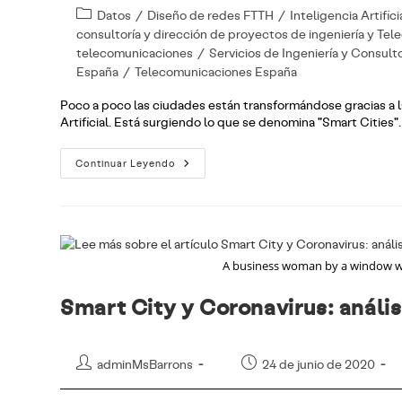
la
la
Categoría
Datos
/
Diseño de redes FTTH
/
Inteligencia Artifici
entrada:
entrada:
de
consultoría y dirección de proyectos de ingeniería y Te
la
telecomunicaciones
/
Servicios de Ingeniería y Consulto
entrada:
España
/
Telecomunicaciones España
Poco a poco las ciudades están transformándose gracias a la
Artificial. Está surgiendo lo que se denomina "Smart Cities"
5G
Continuar Leyendo
Y
Zonas
Rurales
A business woman by a window wit
Smart City y Coronavirus: anális
Autor
Publicación
adminMsBarrons
24 de junio de 2020
de
de
la
la