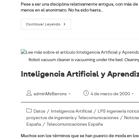
Pese a ser una disciplina relativamente antigua, con más de
menos en el anonimato. No ha sido hasta…
Ingeniería
Continuar Leyendo
Neuromórfica:
Definición
Y
Usos
Robot vacuum cleaner is vacuuming under the bed. Cleanin
Inteligencia Artificial y Aprend
Autor
Publicación
adminMsBarrons
4 de marzo de 2020
de
de
la
la
Categoría
Datos
/
Inteligencia Artificial
/
LPS ingeniería notici
entrada:
entrada:
de
proyectos de ingeniería y Telecomunicaciones
/
Noticia
la
España
/
Telecomunicaciones España
entrada:
Muchos son los términos que se han puesto de moda en lo