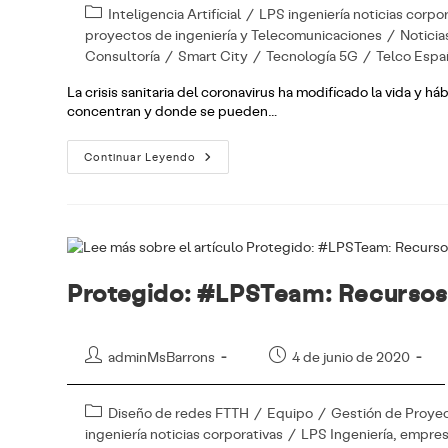
Categoría
Inteligencia Artificial
/
LPS ingeniería noticias corpo
entrada:
entrada:
de
proyectos de ingeniería y Telecomunicaciones
/
Noticia
la
Consultoría
/
Smart City
/
Tecnología 5G
/
Telco Espa
entrada:
La crisis sanitaria del coronavirus ha modificado la vida y h
concentran y donde se pueden…
Smart
Continuar Leyendo
City
Y
Coronavirus:
Análisis
Y
Prevención
Protegido: #LPSTeam: Recursos
Autor
Publicación
adminMsBarrons
4 de junio de 2020
de
de
la
la
Categoría
Diseño de redes FTTH
/
Equipo
/
Gestión de Proye
entrada:
entrada:
de
ingeniería noticias corporativas
/
LPS Ingeniería, empres