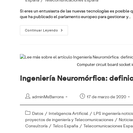
entrada:
Si eres un entusiasta de las nuevas tecnologías es posible 
que ha publicado el parlamento europeo para gestionar y…
El
Continuar Leyendo
Libro
Blanco
De
Inteligencia
Artificial
¿Qué
Es?
¿Para
Computer circuit board socket i
Qué
Sirve?
Ingeniería Neuromórfica: definic
Autor
Publicación
adminMsBarrons
17 de marzo de 2020
de
de
la
la
Categoría
Datos
/
Inteligencia Artificial
/
LPS ingeniería notici
entrada:
entrada:
de
proyectos de ingeniería y Telecomunicaciones
/
Noticia
la
Consultoría
/
Telco España
/
Telecomunicaciones Espa
entrada: