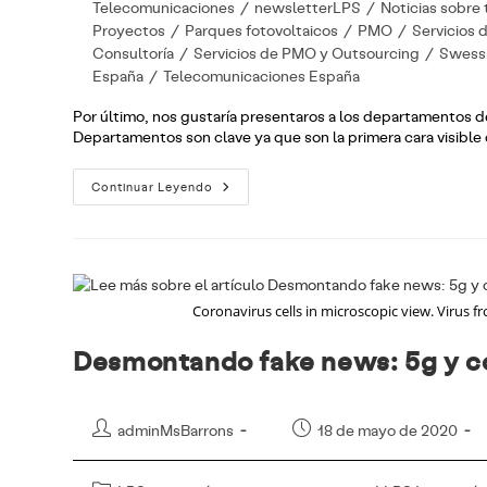
la
Telecomunicaciones
/
newsletterLPS
/
Noticias sobre
entrada:
Proyectos
/
Parques fotovoltaicos
/
PMO
/
Servicios 
Consultoría
/
Servicios de PMO y Outsourcing
/
Swess:
España
/
Telecomunicaciones España
Por último, nos gustaría presentaros a los departamento
Departamentos son clave ya que son la primera cara visible
Protegido:
Continuar Leyendo
#LPSTeam:
Recursos
Humanos
Y
Selección
De
Personas
Coronavirus cells in microscopic view. Virus
Desmontando fake news: 5g y c
Autor
Publicación
adminMsBarrons
18 de mayo de 2020
de
de
la
la