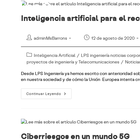
Ir
Líneas de n
al
contenido
Inteligencia artificial para el r
Autor
Publicación
adminMsBarrons
12 de agosto de 2020
de
de
la
la
Categoría
Inteligencia Artificial
/
LPS ingeniería noticias corpo
entrada:
entrada:
de
proyectos de ingeniería y Telecomunicaciones
/
Noticia
la
Desde LPS Ingeniería ya hemos escrito con anterioridad sobre
entrada:
en nuestra sociedad y de cómo la Unión Europea intenta cr
Inteligencia
Continuar Leyendo
Artificial
Para
El
Reconocimiento
Facial:
Aspectos
Éticos
Ciberriesgos en un mundo 5G