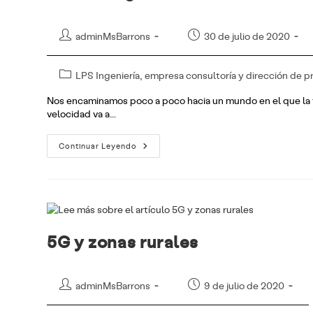
Autor
Publicación
adminMsBarrons
30 de julio de 2020
de
de
la
la
Categoría
LPS Ingeniería, empresa consultoría y dirección de 
entrada:
entrada:
de
Nos encaminamos poco a poco hacia un mundo en el que la te
la
velocidad va a…
entrada:
Ciberriesgos
Continuar Leyendo
En
Un
Mundo
5G
5G y zonas rurales
Autor
Publicación
adminMsBarrons
9 de julio de 2020
de
de