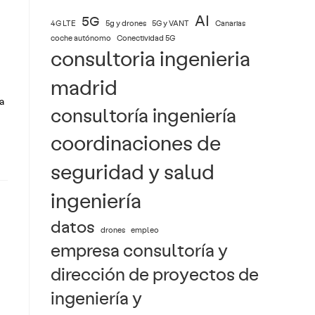
AI
5G
4G LTE
5g y drones
5G y VANT
Canarias
coche autónomo
Conectividad 5G
consultoria ingenieria
madrid
a
consultoría ingeniería
coordinaciones de
seguridad y salud
ingeniería
datos
drones
empleo
empresa consultoría y
dirección de proyectos de
ingeniería y