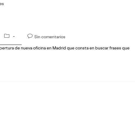
egocio
LPS Tech
Talento
Cont
Categoría
Comentarios
Sin comentarios
de
de
apertura de nueva oficina en Madrid que consta en buscar frases que
la
la
entrada:
entrada: