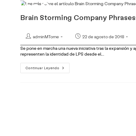
Ir
Líneas de n
al
contenido
Brain Storming Company Phrases
Autor
Publicación
adminMTome
22 de agosto de 2018
de
de
Se pone en marcha una nueva iniciativa tras la expansión y 
la
la
representen la identidad de LPS desde el…
entrada:
entrada:
Brain
Continuar Leyendo
Storming
Company
Phrases