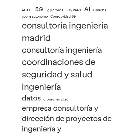
AI
5G
4G LTE
5g y drones
5G y VANT
Canarias
coche autónomo
Conectividad 5G
consultoria ingenieria
madrid
consultoría ingeniería
coordinaciones de
seguridad y salud
ingeniería
datos
drones
empleo
empresa consultoría y
dirección de proyectos de
ingeniería y