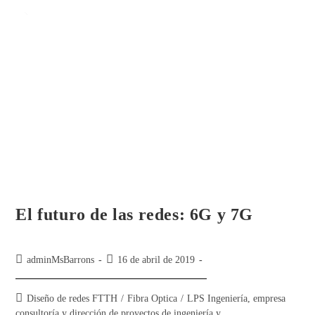
Ir
al
contenido
El futuro de las redes: 6G y 7G
Autor
Publicación
adminMsBarrons
16 de abril de 2019
de
de
la
la
Categoría
Diseño de redes FTTH
/
Fibra Optica
/
LPS Ingeniería, empresa
entrada:
entrada:
de
consultoría y dirección de proyectos de ingeniería y