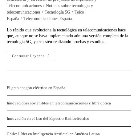
la
Telecomunicaciones
/
Noticias sobre tecnología y
entrada:
telecomunicaciones
/
Tecnología 5G
/
Telco
España
/
Telecomunicaciones España
Lo rápido que evoluciona la tecnológica en telecomunicaciones hace
que, aunque no se haya implementado aún una versión completa de la
tecnología 5G, ya se estén realizando pruebas y estudios…
El
Continuar Leyendo
Futuro
De
Las
Redes:
6G
Y
7G
El gran apagón eléctrico en España
Innovaciones sostenibles en telecomunicaciones y fibra óptica
Innovación en el Uso del Espectro Radioeléctrico
Chile: Líder en Inteligencia Artificial en América Latina