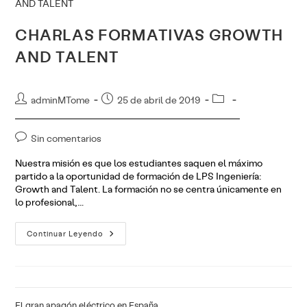
Ingeniería
CHARLAS FORMATIVAS GROWTH
AND TALENT
Autor
Publicación
Categoría
adminMTome
25 de abril de 2019
de
de
de
la
la
la
Comentarios
Sin comentarios
entrada:
entrada:
entrada:
de
Nuestra misión es que los estudiantes saquen el máximo
la
partido a la oportunidad de formación de LPS Ingeniería:
entrada:
Growth and Talent. La formación no se centra únicamente en
lo profesional,…
CHARLAS
Continuar Leyendo
FORMATIVAS
GROWTH
AND
TALENT
El gran apagón eléctrico en España