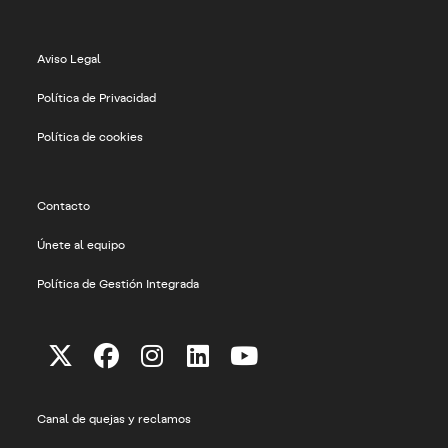
Aviso Legal
Política de Privacidad
Política de cookies
Contacto
Únete al equipo
Política de Gestión Integrada
Se
Se
Se
Se
Se
abre
abre
abre
abre
abre
Canal de quejas y reclamos
en
en
en
en
en
una
una
una
una
una