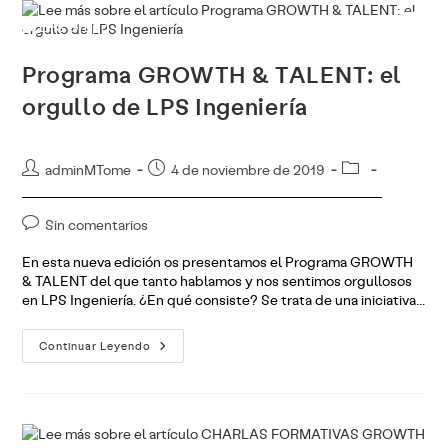
Ir
al
contenido
Programa GROWTH & TALENT: el
orgullo de LPS Ingeniería
Autor
Publicación
Categoría
adminMTome
4 de noviembre de 2019
de
de
de
la
la
la
Comentarios
Sin comentarios
entrada:
entrada:
entrada:
de
En esta nueva edición os presentamos el Programa GROWTH
la
& TALENT del que tanto hablamos y nos sentimos orgullosos
entrada:
en LPS Ingeniería. ¿En qué consiste? Se trata de una iniciativa…
Programa
Continuar Leyendo
GROWTH
&
TALENT:
El
Orgullo
De
LPS